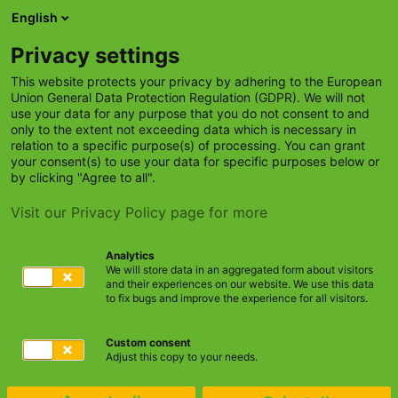
Skip to main content
English
Hinweisgebersystem
Social Media
Unternehmen
Privacy settings
This website protects your privacy by adhering to the European
Union General Data Protection Regulation (GDPR). We will not
use your data for any purpose that you do not consent to and
only to the extent not exceeding data which is necessary in
relation to a specific purpose(s) of processing. You can grant
Herzlich willkommen bei Raiffeisen-
your consent(s) to use your data for specific purposes below or
by clicking "Agree to all".
IT!
Visit our Privacy Policy page for more
Die Raiffeisen-IT GmbH versteht sich als
Lösungsanbieter
rund um das Thema
IT-Infrastruktur
.
Analytics
We will store data in an aggregated form about visitors
Mit über knapp 25 Jahren Erfahrung arbeiten an zwei
and their experiences on our website. We use this data
Standorten aktuell rund 50 Kolleginnen und Kollegen am
to fix bugs and improve the experience for all visitors.
Unternehmenserfolg unserer Kunden.
Die Raiffeisen-IT ist der
IT-Dienstleister
für die
Custom consent
Adjust this copy to your needs.
Konzernstruktur der Raiffeisen Waren GmbH, Kassel und der
ZG Raiffeisen eG, Karlsruhe.