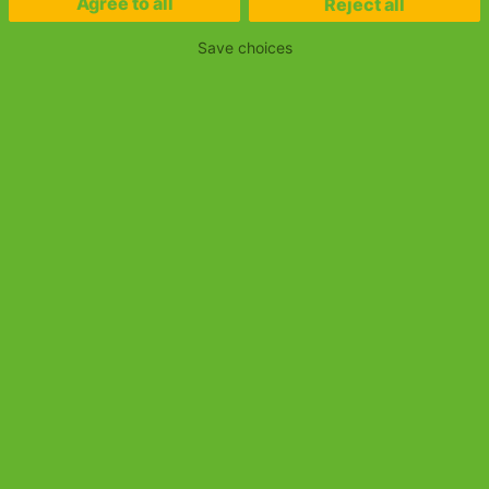
Agree to all
Reject all
Save choices
Stellenportal
Über Raiffeisen-IT
Facebook
Raiffeisen-IT GmbH