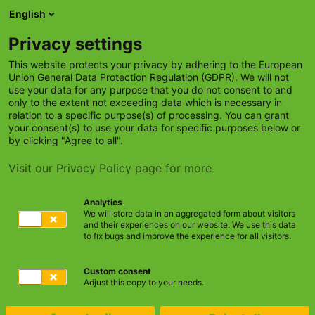
Skip to main content
English
Hinweisgebersystem
Social Media
Unternehmen
Privacy settings
This website protects your privacy by adhering to the European
Union General Data Protection Regulation (GDPR). We will not
use your data for any purpose that you do not consent to and
only to the extent not exceeding data which is necessary in
You are here:
relation to a specific purpose(s) of processing. You can grant
Raiffeisen-IT
Unternehmen
Standort
your consent(s) to use your data for specific purposes below or
by clicking "Agree to all".
Visit our Privacy Policy page for more
Kassel
Karlsruhe
Ihr Weg zu uns
Analytics
We will store data in an aggregated form about visitors
Im Herzen Deutschlands gelegen, erreichen Sie uns auf fast
and their experiences on our website. We use this data
to fix bugs and improve the experience for all visitors.
immer direktem Weg aus allen Richtungen. Die Lage in der
Innenstadt von Kassel garantiert eine schnelle Anbindung an
Custom consent
öffentliche Verkehrsmittel und somit eine unkomplizierte
Adjust this copy to your needs.
Anreise.